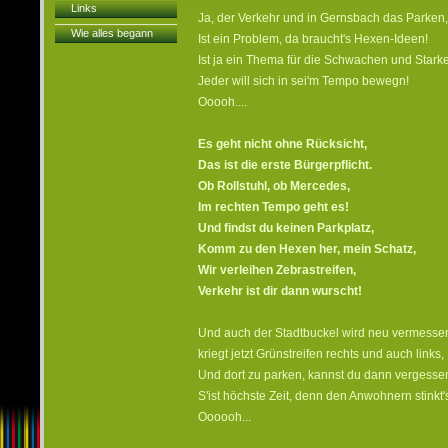
Links
Ja, der Verkehr und in Gernsbach das Parken,
Wie alles begann
Ist ein Problem, da braucht's Hexen-Ideen!
Ist ja ein Thema für die Schwachen und Stark
Jeder will sich in sei'm Tempo bewegn!
Ooooh....
Es geht nicht ohne Rücksicht,
Das ist die erste Bürgerpflicht.
Ob Rollstuhl, ob Mercedes,
Im rechten Tempo geht es!
Und findst du keinen Parkplatz,
Komm zu den Hexen her, mein Schatz,
Wir verleihen Zebrastreifen,
Verkehr ist dir dann wurscht!
Und auch der Stadtbuckel wird neu vermesse
kriegt jetzt Grünstreifen rechts und auch links,
Und dort zu parken, kannst du dann vergesse
S'ist höchste Zeit, denn den Anwohnern stinkt'
Oooooh...