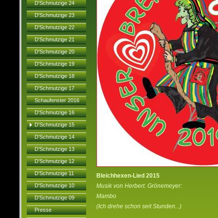
D'Schmutzige 24
D'Schmutzige 23
D'Schmutzige 22
D'Schmutzige 21
D'Schmutzige 20
D'Schmutzige 19
D'Schmutzige 18
D'Schmutzige 17
Schaufenster 2016
D'Schmutzige 16
D'Schmutzige 15
D'Schmutzige 14
D'Schmutzige 13
D'Schmutzige 12
D'Schmutzige 11
Bleichhexen-Lied 2015
D'Schmutzige 10
Musik von Herbert. Grönemeyer:
Mambo
D'Schmutzige 09
(Ich drehe schon seit Stunden...)
Presse