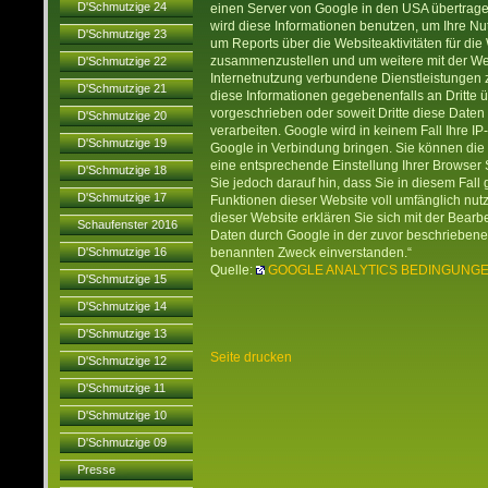
D'Schmutzige 24
einen Server von Google in den USA übertrage
wird diese Informationen benutzen, um Ihre N
D'Schmutzige 23
um Reports über die Websiteaktivitäten für die
zusammenzustellen und um weitere mit der We
D'Schmutzige 22
Internetnutzung verbundene Dienstleistungen 
D'Schmutzige 21
diese Informationen gegebenenfalls an Dritte ü
vorgeschrieben oder soweit Dritte diese Daten
D'Schmutzige 20
verarbeiten. Google wird in keinem Fall Ihre I
D'Schmutzige 19
Google in Verbindung bringen. Sie können die 
eine entsprechende Einstellung Ihrer Browser 
D'Schmutzige 18
Sie jedoch darauf hin, dass Sie in diesem Fall
D'Schmutzige 17
Funktionen dieser Website voll umfänglich nu
dieser Website erklären Sie sich mit der Bear
Schaufenster 2016
Daten durch Google in der zuvor beschriebene
D'Schmutzige 16
benannten Zweck einverstanden.“
Quelle:
GOOGLE ANALYTICS BEDINGUNG
D'Schmutzige 15
D'Schmutzige 14
D'Schmutzige 13
Seite drucken
D'Schmutzige 12
D'Schmutzige 11
D'Schmutzige 10
D'Schmutzige 09
Presse